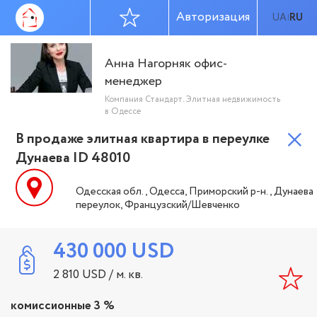
Авторизация
UA
RU
|
Анна Нагорняк офис-
менеджер
Компания Стандарт. Элитная недвижимость
в Одессе
В продаже элитная квартира в переулке
Дунаева ID 48010
Одесская обл., Одесса, Приморский р-н., Дунаева
переулок, Французский/Шевченко
430 000
USD
2 810
USD
/ м. кв.
комиссионные 3 %