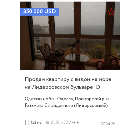
350 000
USD
Продам квартиру с видом на море
на Лидерсовском бульваре ID
52806
Одесская обл., Одесса, Приморский р-н.,
Гетьмана Сагайдачного (Лидерсовский)
бульвар, Французский/Шевченко
2 303 USD / кв. м.
152 м2
07.04.26