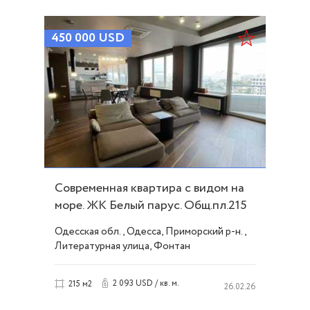
450 000
USD
Современная квартира с видом на
море. ЖК Белый парус. Общ.пл.215
кв.м ID 52581
Одесская обл., Одесса, Приморский р-н.,
Литературная улица, Фонтан
2 093 USD / кв. м.
215 м2
26.02.26