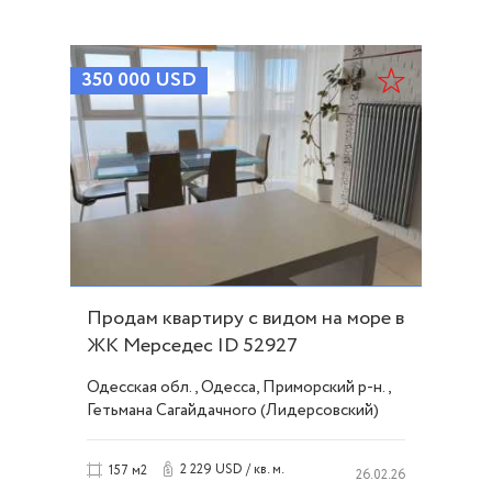
350 000
USD
Продам квартиру с видом на море в
ЖК Мерседес ID 52927
Одесская обл., Одесса, Приморский р-н.,
Гетьмана Сагайдачного (Лидерсовский)
бульвар, Французский/Шевченко
2 229 USD / кв. м.
157 м2
26.02.26