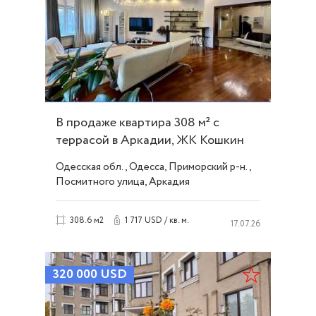
В продаже квартира 308 м² с
террасой в Аркадии, ЖК Кошкин
дом ID 54044
Одесская обл., Одесса, Приморский р-н.,
Посмитного улица, Аркадия
1 717 USD / кв. м.
308.6 м2
17.07.26
320 000
USD