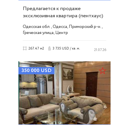
Предлагается к продаже
эксклюзивная квартира (пентхаус)
в ЖК "Гефест" ID 39322
Одесская обл., Одесса, Приморский р-н.,
Греческая улица, Центр
3 735 USD / кв. м.
267.47 м2
21.07.26
350 000
USD