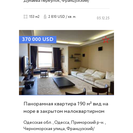
Дунаева переулок, Французский/
Шевченко
2 810 USD / кв. м.
153 м2
05.12.25
370 000
USD
Панорамная квартира 190 м² вид на
море в закрытом малоквартирном
доме ID 48607
Одесская обл., Одесса, Приморский р-н.,
Черноморская улица, Французский/