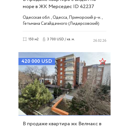
море в ЖК Мерседес ID 42237
Одесская обл., Одесса, Приморский р-н.,
Гетьмана Сагайдачного (Лидерсовский)
бульвар, Французский/Шевченко
3 700 USD / кв. м.
150 м2
26.02.26
420 000
USD
В продаже квартира жк Велмакс в