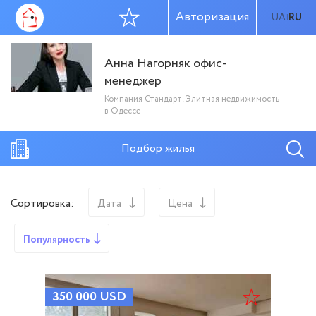
Авторизация
UA
RU
|
Анна Нагорняк офис-
менеджер
Компания Стандарт. Элитная недвижимость
в Одессе
Подбор жилья
Сортировка:
Дата
Цена
Популярность
350 000
USD