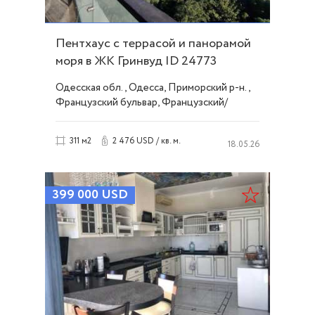
Пентхаус с террасой и панорамой
моря в ЖК Гринвуд ID 24773
Одесская обл., Одесса, Приморский р-н.,
Французский бульвар, Французский/
Шевченко
2 476 USD / кв. м.
311 м2
18.05.26
399 000
USD