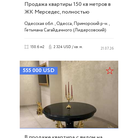
Продажа квартиры 150 кв метров в
ЖК Мерседес, полностью
укомплектована ID 40929
Одесская обл., Одесса, Приморский р-н.,
Гетьмана Сагайдачного (Лидерсовский)
бульвар, Французский/Шевченко
2 324 USD / кв. м.
150.6 м2
21.07.26
555 000
USD
В продаже квартира с видом на