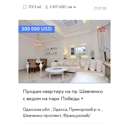
2 017 USD / кв. м.
173.5 м2
21.07.26
300 000
USD
Продам квартиру на пр. Шевченко
с видом на парк Победы +
паркоместо ID 50172
Одесская обл., Одесса, Приморский р-н.,
Шевченко проспект, Французский/
Шевченко