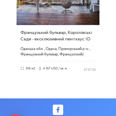
Французький бульвар, Королівські
Сади - ексклюзивний пентхаус ID
52984
Одеська обл., Одеса, Приморський р-н.,
Французький бульвар, Французский/
Шевченко
4 167 USD / кв. м.
300 м2
07.07.26