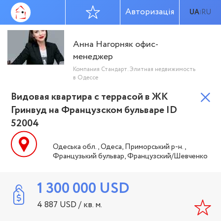
Авторизація
UA
RU
|
Анна Нагорняк офис-
менеджер
Компания Стандарт. Элитная недвижимость
в Одессе
Видовая квартира с террасой в ЖК
Гринвуд на Французском бульваре ID
52004
Одеська обл., Одеса, Приморський р-н.,
Французький бульвар, Французский/Шевченко
1 300 000
USD
4 887
USD
/ кв. м.