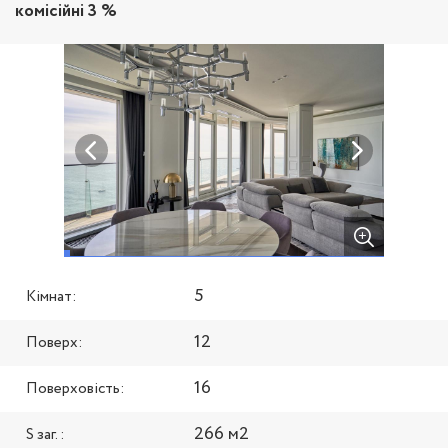
комісійні 3 %
5
Кімнат:
12
Поверх:
16
Поверховість:
266 м2
S заг. :