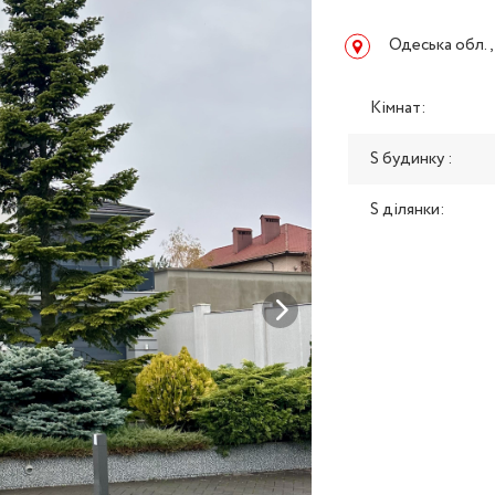
Одеська обл.,
Кімнат:
S будинку :
S ділянки: