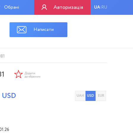
Авторизація
Обрані
UA
RU
|
Написати
881
81
Додати
до обраних
0
USD
UAH
USD
EUR
01.26