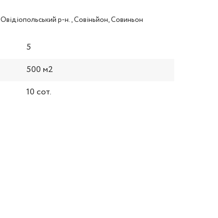
 Овідіопольський р-н., Совіньйон, Совиньон
5
500 м2
10 сот.