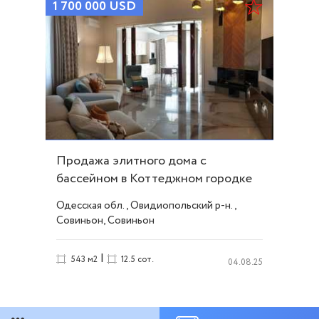
1 700 000
USD
Продажа элитного дома с
бассейном в Коттеджном городке
Совиньон ID 47540
Одесская обл., Овидиопольский р-н.,
Совиньон, Совиньон
|
543 м2
12.5 сот.
04.08.25