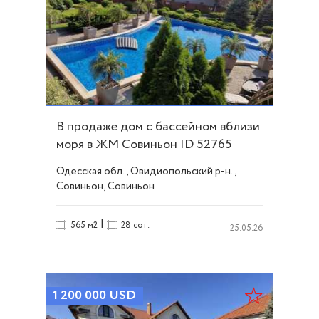
В продаже дом с бассейном вблизи
моря в ЖМ Совиньон ID 52765
Одесская обл., Овидиопольский р-н.,
Совиньон, Совиньон
|
565 м2
28 сот.
25.05.26
1 200 000
USD