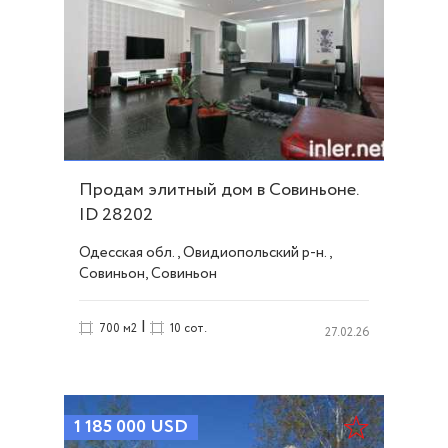
Продам элитный дом в Совиньоне.
ID 28202
Одесская обл., Овидиопольский р-н.,
Совиньон, Совиньон
|
700 м2
10 сот.
27.02.26
1 185 000
USD