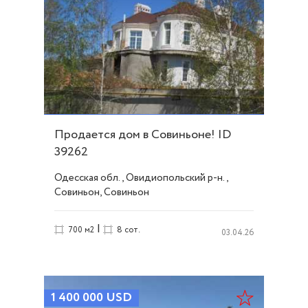
Продается дом в Совиньоне! ID
39262
Одесская обл., Овидиопольский р-н.,
Совиньон, Совиньон
|
700 м2
8 сот.
03.04.26
1 400 000
USD