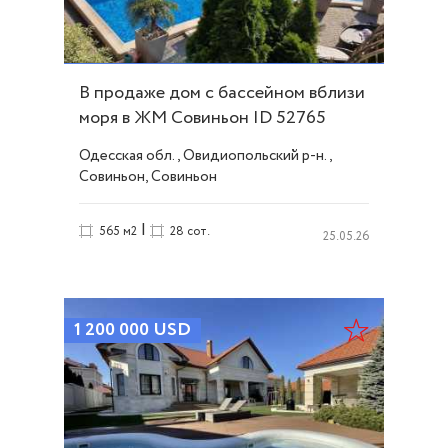
В продаже дом с бассейном вблизи
моря в ЖМ Совиньон ID 52765
Одесская обл., Овидиопольский р-н.,
Совиньон, Совиньон
|
565 м2
28 сот.
25.05.26
1 200 000
USD