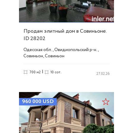
Продам элитный дом в Совиньоне.
ID 28202
Одесская обл., Овидиопольский р-н.,
Совиньон, Совиньон
|
700 м2
10 сот.
27.02.26
960 000
USD