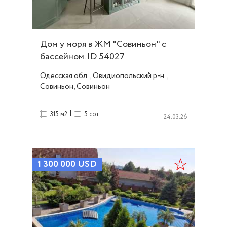
Дом у моря в ЖМ "Совиньон" с
бассейном. ID 54027
Одесская обл., Овидиопольский р-н.,
Совиньон, Совиньон
|
315 м2
5 сот.
24.03.26
1 300 000
USD