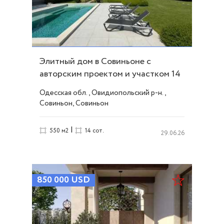
Элитный дом в Совиньоне с
авторским проектом и участком 14
соток ID 53610
Одесская обл., Овидиопольский р-н.,
Совиньон, Совиньон
|
550 м2
14 сот.
29.06.26
850 000
USD