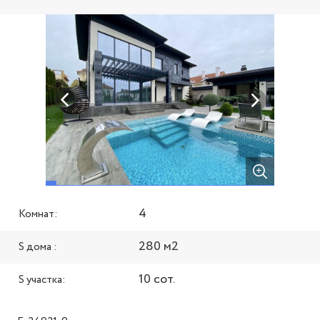
4
Комнат:
280 м2
S дома :
10 сот.
S участка: