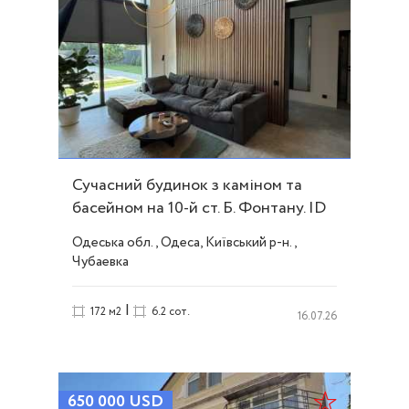
Сучасний будинок з каміном та
басейном на 10-й ст. Б. Фонтану. ID
54020
Одеська обл., Одеса, Київський р-н.,
Чубаевка
|
172 м2
6.2 сот.
16.07.26
650 000
USD