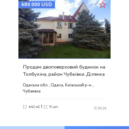
680 000
USD
Продам двоповерховий будинок на
Толбухіна, район Чубаївки. Ділянка
11 соток. ID 11838
Одеська обл., Одеса, Київський р-н.,
Чубаевка
|
442 м2
11 сот.
12.06.26