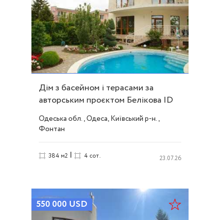
Дім з басейном і терасами за
авторським проєктом Белікова ID
256
Одеська обл., Одеса, Київський р-н.,
Фонтан
|
384 м2
4 сот.
23.07.26
550 000
USD