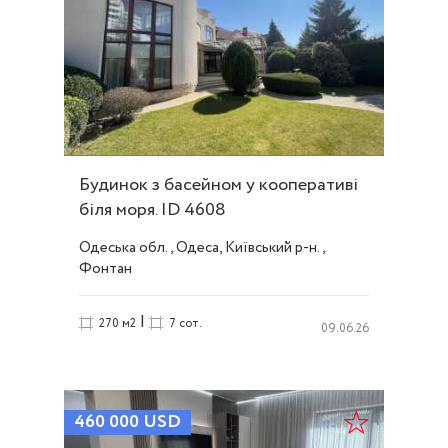
Будинок з басейном у кооперативі
біля моря. ID 4608
Одеська обл., Одеса, Київський р-н.,
Фонтан
|
270 м2
7 сот.
09.06.26
460 000
USD