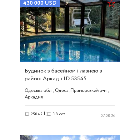
430 000
USD
Будинок з басейном і лазнею в
районі Аркадії ID 53545
Одеська обл., Одеса, Приморський р-н.,
Аркадия
|
250 м2
3.8 сот.
07.08.26