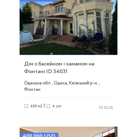
Дім з басейном і хамамом на
Фонтані ID 54031
Одеська обл., Одеса, Київський р-н.,
Фонтан
|
400 м2
4 сот.
05.02.26
400 000
USD