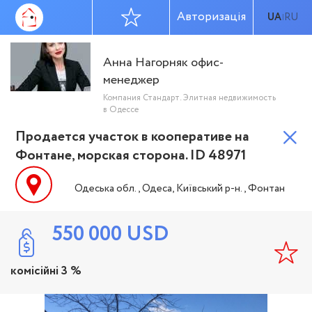
Авторизація
UA
RU
|
Анна Нагорняк офис-
менеджер
Компания Стандарт. Элитная недвижимость
в Одессе
Продается участок в кооперативе на
Фонтане, морская сторона. ID 48971
Одеська обл., Одеса, Київський р-н., Фонтан
550 000
USD
комісійні 3 %