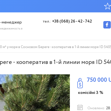
тел.:
+38 (068) 26 - 42 - 742
с-менеджер
 недвижимость в
 м² у моря в Сосновом Береге - кооператив в 1-й линии моря ID 540
реге - кооператив в 1-й линии моря ID 54
750 000
комісійні 3 %
Оновлено:
28.