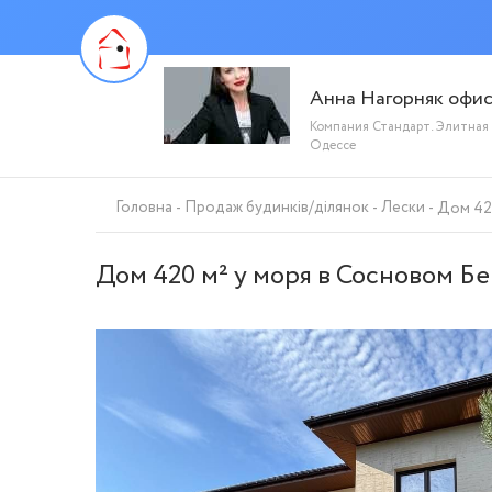
Анна Нагорняк офи
Компания Стандарт. Элитная
Одессе
Головна
Продаж будинків/ділянок
Лески
Дом 420
Дом 420 м² у моря в Сосновом Бе