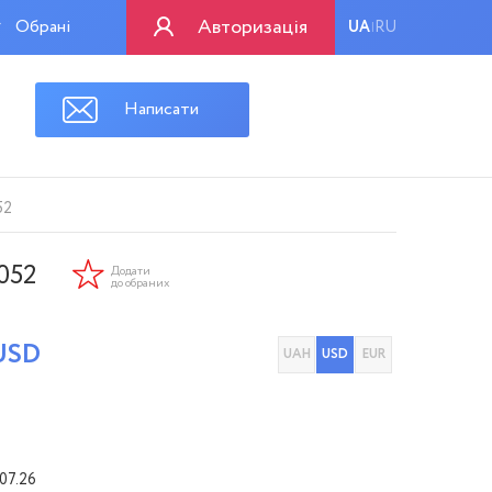
Авторизація
Обрані
UA
RU
|
Написати
52
052
Додати
до обраних
USD
UAH
USD
EUR
07.26