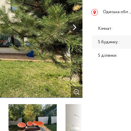
Одеська обл.,
Кімнат:
S будинку :
S ділянки: