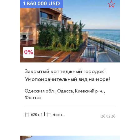
1 860 000
USD
0%
Закрытый коттеджный городок!
Умопомрачительный вид на море!
ID 10251
Одесская обл., Одесса, Киевский р-н.,
Фонтан
|
620 м2
4 сот.
26.02.26