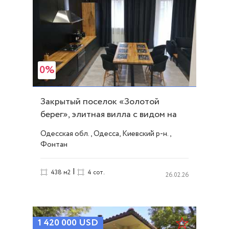
0%
Закрытый поселок «Золотой
берег», элитная вилла с видом на
море! ID 10246
Одесская обл., Одесса, Киевский р-н.,
Фонтан
|
438 м2
4 сот.
26.02.26
1 420 000
USD