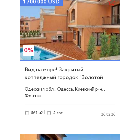
1 700 000
USD
0%
Вид на море! Закрытый
коттеджный городок "Золотой
берег" ID 10249
Одесская обл., Одесса, Киевский р-н.,
Фонтан
|
567 м2
4 сот.
26.02.26