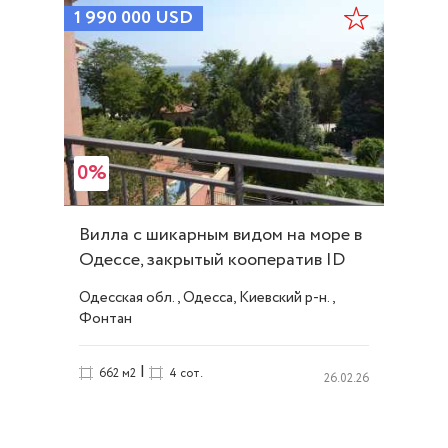
1 990 000
USD
0%
Вилла с шикарным видом на море в
Одессе, закрытый кооператив ID
10252
Одесская обл., Одесса, Киевский р-н.,
Фонтан
|
662 м2
4 сот.
26.02.26