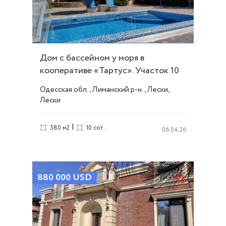
Дом с бассейном у моря в
кооперативе «Тартус». Участок 10
соток. ID 52118
Одесская обл., Лиманский р-н., Лески,
Лески
|
580 м2
10 сот.
06.04.26
880 000
USD