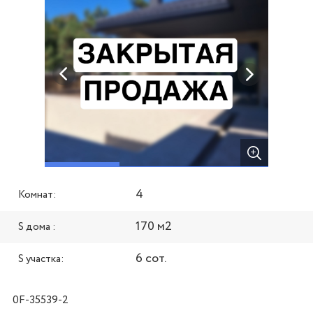
4
Комнат:
170 м2
S дома :
6 сот.
S участка:
0F-35539-2