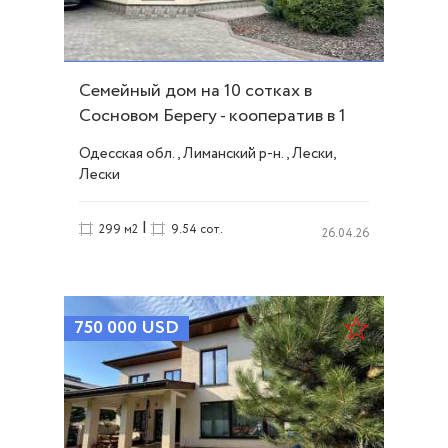
Семейный дом на 10 сотках в
Сосновом Берегу - кооператив в 1
линии ID 52996
Одесская обл., Лиманский р-н., Лески,
Лески
|
299 м2
9.54 сот.
26.04.26
750 000
USD