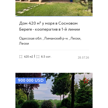
Дом 420 м² у моря в Сосновом
Береге - кооператив в 1-й линии
моря ID 54052
Одесская обл., Лиманский р-н., Лески,
Лески
|
420 м2
6.5 сот.
28.07.26
900 000
USD