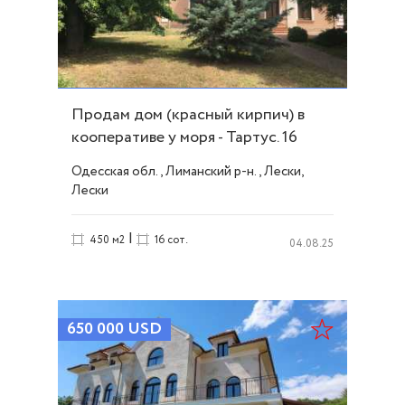
Продам дом (красный кирпич) в
кооперативе у моря - Тартус. 16
соток. ID 46016
Одесская обл., Лиманский р-н., Лески,
Лески
|
450 м2
16 сот.
04.08.25
650 000
USD