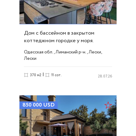
Дом с бассейном в закрытом
коттеджном городке у моря.
Участок 11 соток ID 52113
Одесская обл., Лиманский р-н., Лески,
Лески
|
370 м2
11 сот.
28.07.26
850 000
USD