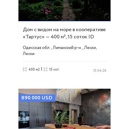
Дом с видом на море в кооперативе
«Тартус» — 400 м², 15 соток ID
53837
Одесская обл., Лиманский р-н., Лески,
Лески
|
400 м2
15 сот.
15.04.26
890 000
USD