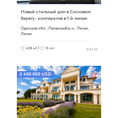
Новый стильный дом в Сосновом
берегу - кооператив в 1-й линии
моря. ID 52369
Одесская обл., Лиманский р-н., Лески,
Лески
|
498 м2
10 сот.
12.07.26
2 400 000
USD