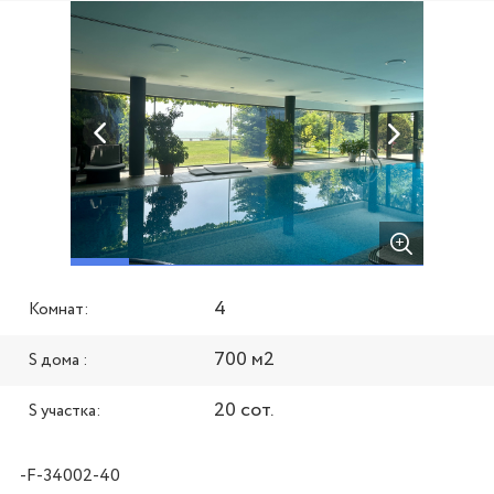
4
Комнат:
700 м2
S дома :
20 сот.
S участка:
-F-34002-40