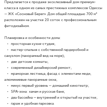
Предлагается к продаже эксклюзивный дом премиум-
класса в одном из самых престижных комплексов Одессы 
— ЖК «Сосновый Берег». Дом общей площадью 700 м² 
расположен на участке 20 соток с профессиональным 
фитодизайном.

Планировка и особенности дома:

   •   просторная кухня-студия;

   •   мастер-спальня с собственной гардеробной и 
санузлом (панорамный вид на море);

   •   две детские комнаты;

   •   современный дизайнерский ремонт;

   •   мраморная лестница, фасад с элементами меди, 
алюминиевые панорамные окна;

   •   минус первый уровень — домашний кинотеатр;

   •   SPA-зона: хамам и русская баня;

   •   два бассейна — внутренний и открытый на участке;

   •   гараж и удобная парковка.
