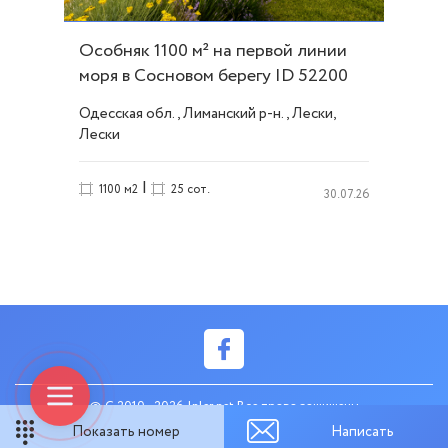
Особняк 1100 м² на первой линии
моря в Сосновом берегу ID 52200
Одесская обл., Лиманский р-н., Лески,
Лески
|
1100 м2
25 сот.
30.07.26
© C 2010 - 2026 Inler.net Все права защищены
Показать номер
Написать
created by web-systems.solutions